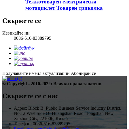
Тежкотоварен електрически
мотоциклет Товарен триколка
Свържете се
Извикайте ни
0086-516-83889795
Получавайте имейл актуализации
Абонирай се
© Copyright - 2010-2022: Всички права запазени.
Свържете се с нас
Адрес: Block B, Public Business Service Inductry District,
No.12 West Side Of Huangshan Road, Tongshan New,
Xuzhou City, 221006, Китай
Телефон: 0086-516-83889795
Email: manager@xinyi-vehicle.com