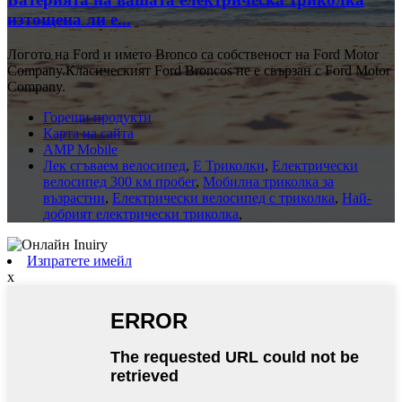
изтощена ли е...
Логото на Ford и името Bronco са собственост на Ford Motor
Company.Класическият Ford Broncos не е свързан с Ford Motor
Company.
Горещи продукти
Карта на сайта
AMP Mobile
Лек сгъваем велосипед
,
E Триколки
,
Електрически
велосипед 300 км пробег
,
Мобилна триколка за
възрастни
,
Електрически велосипед с триколка
,
Най-
добрият електрически триколка
,
Изпратете имейл
x