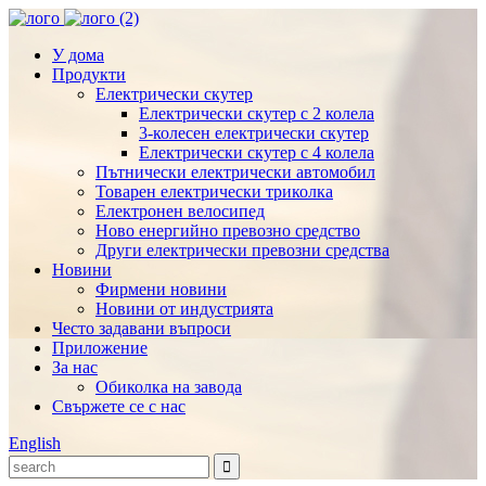
У дома
Продукти
Електрически скутер
Електрически скутер с 2 колела
3-колесен електрически скутер
Електрически скутер с 4 колела
Пътнически електрически автомобил
Товарен електрически триколка
Електронен велосипед
Ново енергийно превозно средство
Други електрически превозни средства
Новини
Фирмени новини
Новини от индустрията
Често задавани въпроси
Приложение
За нас
Обиколка на завода
Свържете се с нас
English