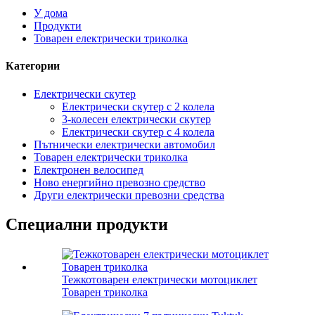
У дома
Продукти
Товарен електрически триколка
Категории
Електрически скутер
Електрически скутер с 2 колела
3-колесен електрически скутер
Електрически скутер с 4 колела
Пътнически електрически автомобил
Товарен електрически триколка
Електронен велосипед
Ново енергийно превозно средство
Други електрически превозни средства
Специални продукти
Тежкотоварен електрически мотоциклет
Товарен триколка