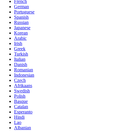
French
German
Portuguese
Spanish
Russian
Japanese
Korean
Arabic
Irish
Greek
Turkish
Italian
Danish
Romanian
Indonesian
Czech
Afrikaans
Swedish
Polish
Basque
Catalan
Esperanto
Hindi
Lao
Albanian