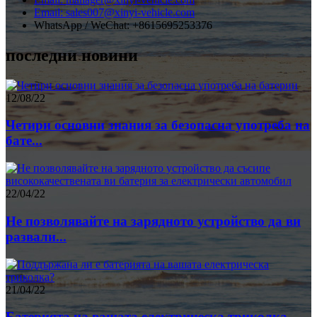
Email: sales007@xinyi-vehicle.com
WhatsApp / WeChat: +8615695253376
последни новини
12/08/22
Четири основни знания за безопасна употреба на
бате...
22/04/22
Не позволявайте на зарядното устройство да ви
развали...
21/04/22
Батерията на вашата електрическа триколка