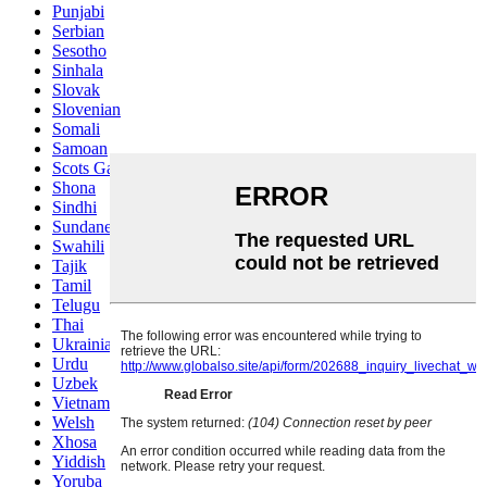
Punjabi
Serbian
Sesotho
Sinhala
Slovak
Slovenian
Somali
Samoan
Scots Gaelic
Shona
Sindhi
Sundanese
Swahili
Tajik
Tamil
Telugu
Thai
Ukrainian
Urdu
Uzbek
Vietnamese
Welsh
Xhosa
Yiddish
Yoruba