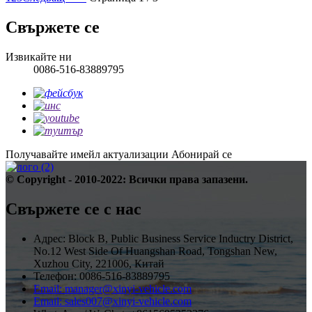
Свържете се
Извикайте ни
0086-516-83889795
Получавайте имейл актуализации
Абонирай се
© Copyright - 2010-2022: Всички права запазени.
Свържете се с нас
Адрес: Block B, Public Business Service Inductry District,
No.12 West Side Of Huangshan Road, Tongshan New,
Xuzhou City, 221006, Китай
Телефон: 0086-516-83889795
Email: manager@xinyi-vehicle.com
Email: sales007@xinyi-vehicle.com