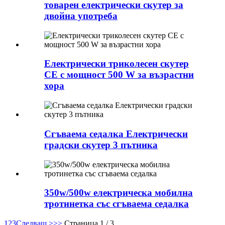
товарен електрически скутер за
двойна употреба
Електрически триколесен скутер
CE с мощност 500 W за възрастни
хора
Сгъваема седалка Електрически
градски скутер 3 пътника
350w/500w електрическа мобилна
тротинетка със сгъваема седалка
1
2
3
Следващ >
>>
Страница 1 / 3