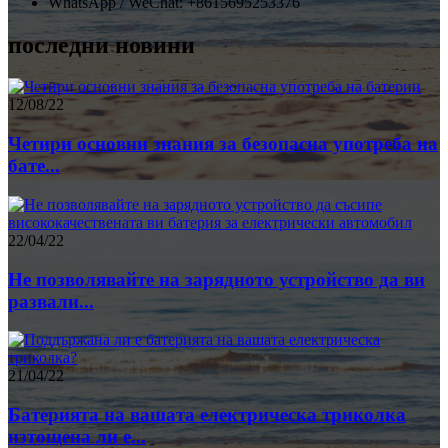
WhatsApp / WeChat: +8615695253376
последни новини
12/08/22
Четири основни знания за безопасна употреба на
бате...
22/04/22
Не позволявайте на зарядното устройство да ви
развали...
21/04/22
Батерията на вашата електрическа триколка
изтощена ли е...