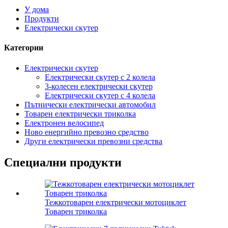
У дома
Продукти
Електрически скутер
Категории
Електрически скутер
Електрически скутер с 2 колела
3-колесен електрически скутер
Електрически скутер с 4 колела
Пътнически електрически автомобил
Товарен електрически триколка
Електронен велосипед
Ново енергийно превозно средство
Други електрически превозни средства
Специални продукти
Тежкотоварен електрически мотоциклет
Товарен триколка