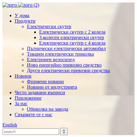
У дома
Продукти
Електрически скутер
Електрически скутер с 2 колела
3-колесен електрически скутер
Електрически скутер с 4 колела
Пътнически електрически автомобил
Товарен електрически триколка
Електронен велосипед
Ново енергийно превозно средство
Други електрически превозни средства
Новини
Фирмени новини
Новини от индустрията
Често задавани въпроси
Приложение
За нас
Обиколка на завода
Свържете се с нас
English