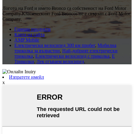
Логото на Ford и името Bronco са собственост на Ford Motor
Company.Класическият Ford Broncos не е свързан с Ford Motor
Company.
Горещи продукти
Карта на сайта
AMP Mobile
Електрически велосипед 300 км пробег
,
Мобилна
триколка за възрастни
,
Най-добрият електрически
триколка
,
Електрически велосипед с триколка
,
E
Триколки
,
Лек сгъваем велосипед
,
Изпратете имейл
x