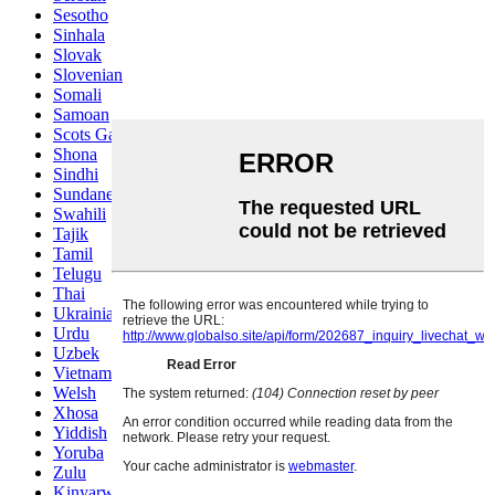
Sesotho
Sinhala
Slovak
Slovenian
Somali
Samoan
Scots Gaelic
Shona
Sindhi
Sundanese
Swahili
Tajik
Tamil
Telugu
Thai
Ukrainian
Urdu
Uzbek
Vietnamese
Welsh
Xhosa
Yiddish
Yoruba
Zulu
Kinyarwanda