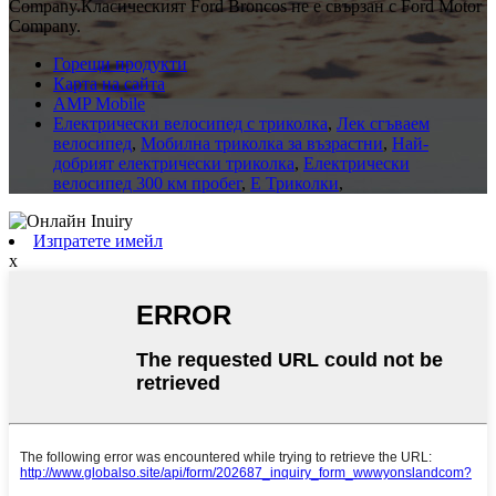
Company.Класическият Ford Broncos не е свързан с Ford Motor
Company.
Горещи продукти
Карта на сайта
AMP Mobile
Електрически велосипед с триколка
,
Лек сгъваем
велосипед
,
Мобилна триколка за възрастни
,
Най-
добрият електрически триколка
,
Електрически
велосипед 300 км пробег
,
E Триколки
,
Изпратете имейл
x