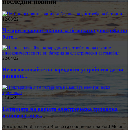
последни новини
12/08/22
Четири основни знания за безопасна употреба на
бате...
22/04/22
Не позволявайте на зарядното устройство да ви
развали...
21/04/22
Батерията на вашата електрическа триколка
изтощена ли е...
Логото на Ford и името Bronco са собственост на Ford Motor