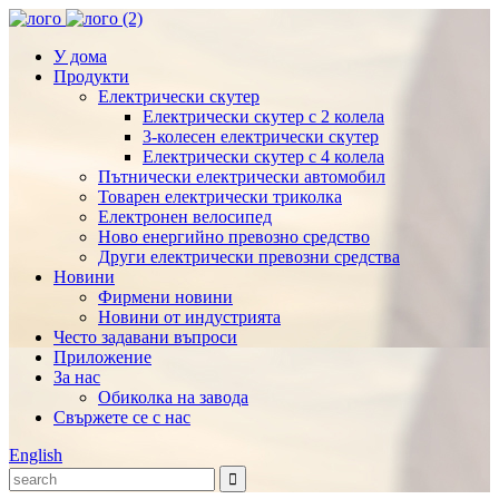
У дома
Продукти
Електрически скутер
Електрически скутер с 2 колела
3-колесен електрически скутер
Електрически скутер с 4 колела
Пътнически електрически автомобил
Товарен електрически триколка
Електронен велосипед
Ново енергийно превозно средство
Други електрически превозни средства
Новини
Фирмени новини
Новини от индустрията
Често задавани въпроси
Приложение
За нас
Обиколка на завода
Свържете се с нас
English