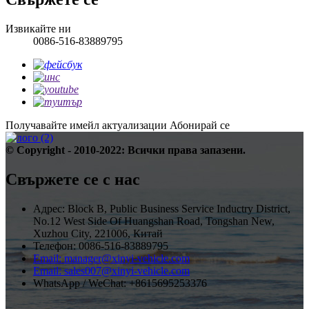
Извикайте ни
0086-516-83889795
Получавайте имейл актуализации
Абонирай се
© Copyright - 2010-2022: Всички права запазени.
Свържете се с нас
Адрес: Block B, Public Business Service Inductry District,
No.12 West Side Of Huangshan Road, Tongshan New,
Xuzhou City, 221006, Китай
Телефон: 0086-516-83889795
Email: manager@xinyi-vehicle.com
Email: sales007@xinyi-vehicle.com
WhatsApp / WeChat: +8615695253376