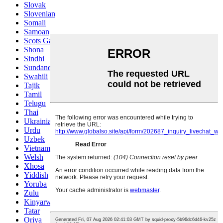
Slovak
Slovenian
Somali
Samoan
Scots Gaelic
Shona
Sindhi
Sundanese
Swahili
Tajik
Tamil
Telugu
Thai
Ukrainian
Urdu
Uzbek
Vietnamese
Welsh
Xhosa
Yiddish
Yoruba
Zulu
Kinyarwanda
Tatar
Oriya